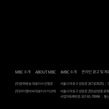
MBC
ABOUT MBC
iMBC
소개
소개
온라인 광고 및 제
(주)문화방송 대표이사 안형준
서울시 마포구 성암로 267 (03925)
(주)아이엠비씨 대표이사 이선태
서울시 마포구 성암로 255 (상암동 문
사업자등록번호 107-81-78996
통신