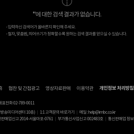
''
에 대한 검색 결과가 없습니다.
- 입력하신 검색어가 올바른지 확인해 주세요.
- 철자, 맞춤범, 띄어쓰기가 정확할수록 원하는 검색 결과를 얻으실 수 있습니다.
개인정보 처리방침
휴
협찬 및 간접광고
영상자료판매
이용약관
대표전화 02-789-0011
화방송미디어센터 10층)
1:1 고객문의 바로가기
메일 : help@imbc.co.kr
판매업신고 2014-서울마포-0761
부가통신사업신고 002483호
통신판매업 정보